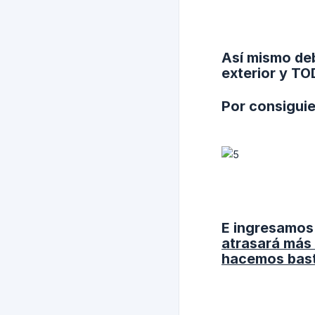
Así mismo deb
exterior y TO
Por consiguie
E ingresamos 
atrasará más 
hacemos basta