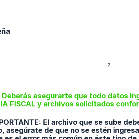
eña
Deberás asegurarte que todo datos ing
FISCAL y archivos solicitados conform
PORTANTE: El archivo que se sube debe
, asegúrate de que no se estén ingres
e es el error más común en éste tipo de