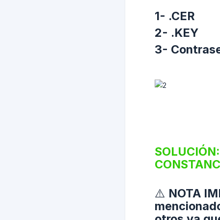
1- .CER
2- .KEY
3- Contras
SOLUCIÓN: 
CONSTANCIA 
⚠️ NOTA IM
mencionado
otros ya qu